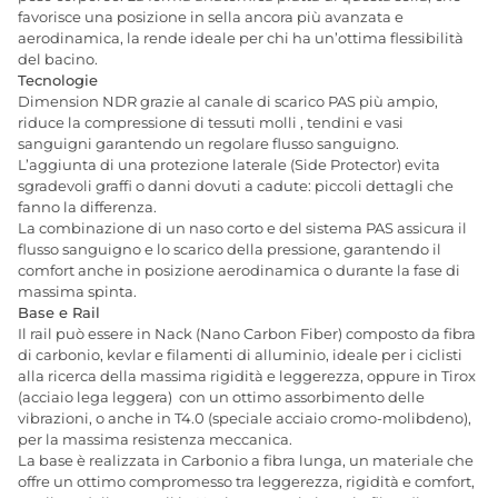
favorisce una posizione in sella ancora più avanzata e
aerodinamica, la rende ideale
per chi ha un’ottima flessibilità
del bacino.
Tecnologie
Dimension NDR grazie al canale di scarico PAS più ampio,
riduce la compressione di tessuti molli , tendini e vasi
sanguigni garantendo un regolare flusso sanguigno.
L’aggiunta di una protezione laterale (Side Protector) evita
sgradevoli graffi o danni dovuti a cadute: piccoli dettagli che
fanno la differenza.
La combinazione di un naso corto e del sistema PAS assicura il
flusso sanguigno e lo scarico della pressione, garantendo il
comfort anche in posizione aerodinamica o durante la fase di
massima spinta.
Base e Rail
Il rail può essere in Nack (Nano Carbon Fiber) composto da fibra
di carbonio, kevlar e filamenti di alluminio, ideale per i ciclisti
alla ricerca della massima rigidità e leggerezza, oppure in Tirox
(acciaio lega leggera)
con un ottimo assorbimento delle
vibrazioni, o anche in T4.0 (speciale acciaio cromo-molibdeno),
per la massima resistenza meccanica.
La base è realizzata in Carbonio a fibra lunga, un materiale che
offre un ottimo compromesso tra leggerezza, rigidità e comfort,