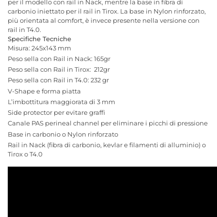
per il modello con rail in Nack, mentre la base in fibra di
carbonio iniettato per il rail in Tirox. La base in Nylon rinforzato,
più orientata al comfort, è invece presente nella versione con
rail in T4.0.
Specifiche Tecniche
Misura: 245x143 mm
Peso sella con Rail in Nack:
165gr
Peso sella con Rail in Tirox:
212gr
Peso sella con Rail in T4.0: 232 gr
V-Shape e forma piatta
L’imbottitura maggiorata di 3 mm
Side protector per evitare graffi
Canale PAS perineal channel per eliminare i picchi di pressione
Base in carbonio o Nylon rinforzato
Rail in Nack (fibra di carbonio, kevlar e filamenti di alluminio) o
Tirox o T4.0