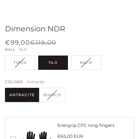
Dimension NDR
€99,00
€119,00
RAIL
T4.0
VARIANTE
VARIANTE
TIROX
T4.0
NACK
ESAURITA
ESAURITA
O
O
NON
NON
COLORE
Antracite
DISPONIBILE
DISPONIBILE
VARIANTE
ANTRACITE
BIANCO
ESAURITA
O
NON
DISPONIBILE
Energrip CPC long fingers
€65,00 EUR