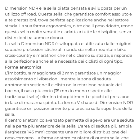
Dimension NDR è la sella piatta pensata e sviluppata per un
utilizzo off road. Questa sella, che garantisce comfort assoluto e
alte prestazioni, trova perfetta applicazione anche nel settore
strada. La sua forma ergonomica, oltre che il peso ridotto, rende
questa sella molto versatile e adatta a tutte le discipline, senza
distinzioni tra uomo e donna.
La sella Dimension NDR è sviluppata e utilizzata dalle migliori
squadre professionistiche al mondo sia nella mountain bike
cross-country e marathon che nel ciclismo su strada, e risponde
alla perfezione anche alle necessità dei ciclisti di ogni tipo.
Forma anatomica
L’imbottitura maggiorata di 3 mm garantisce un maggior
assorbimento di vibrazioni, mentre la zona di seduta
arrotondata sostiene il ciclista nella rotazione naturale del
bacino; il naso più corto (35 mm in meno rispetto alle
tradizionali selle) elimina intorpidimenti e picchi di pressione
in fase di massima spinta. La forma V-shape di Dimension NDR
garantisce un posizionamento più preciso sulla superficie della
sella.
Il centro anatomico avanzato permette di agevolare una seduta
nella parte più anteriore della sella.
L'area di seduta più ampia
(larghezza 143 mm) consente una migliore distribuzione del
peso corporeo.
La forma anatomica piatta di questa sella, che